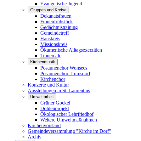
Evangelische Jugend
Gruppen und Kreise
Dekanatsfrauen
Frauenfrühstück
Gedächtnistraining
Gemeindetreff
Hauskreis
Missionskreis
Ökumenische Alltagsexerzitien
Trauercafe
Kirchenmusik
Posaunenchor Wonsees
Posaunenchor Trumsdorf
Kirchenchor
Konzerte und Kultur
Ausstellungen in St. Laurentius
Umweltarbeit
Grüner Gockel
Dohlenprojekt
Ökologischer Lehrfriedhof
Weitere Umweltmaßnahmen
Kirchenvorstand
Gemeindeversammlung "Kirche im Dorf"
Archiv