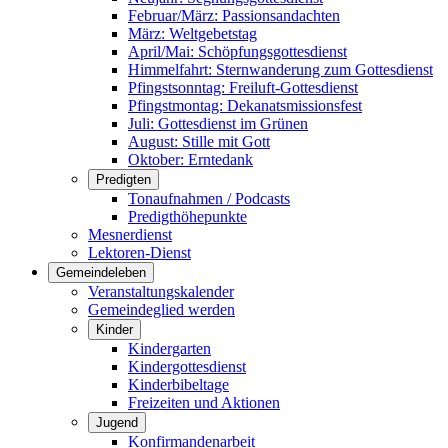
Februar/März: Passionsandachten
März: Weltgebetstag
April/Mai: Schöpfungsgottes­dienst
Himmelfahrt: Sternwanderung zum Gottesdienst
Pfingstsonntag: Freiluft-Gottesdienst
Pfingstmontag: Dekanatsmissionsfest
Juli: Gottesdienst im Grünen
August: Stille mit Gott
Oktober: Erntedank
Predigten
Tonaufnahmen / Podcasts
Predigthöhepunkte
Mesnerdienst
Lektoren-Dienst
Gemeindeleben
Veranstaltungskalender
Gemeindeglied werden
Kinder
Kindergarten
Kindergottesdienst
Kinderbibeltage
Freizeiten und Aktionen
Jugend
Konfirmandenarbeit