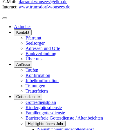
E-Mail:
pfarramt.wonsees@elkb.de
Internet:
www.trumsdorf-wonsees.de
Aktuelles
Kontakt
Pfarramt
Seelsorger
Adressen und Orte
Bankverbindung
Über uns
Anlässe
Taufen
Konfirmation
Jubelkonfirmation
Trauungen
Trauerfeiern
Gottesdienste
Gottesdienstplan
Kindergottesdienste
Familiengottesdienste
Barrierefreie Gottesdienste / Altenbeichten
Highlights übers Jahr
Neujahr: Segnungsgottesdienst