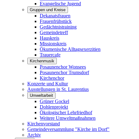
Evangelische Jugend
Gruppen und Kreise
Dekanatsfrauen
Frauenfrühstück
Gedächtnistraining
Gemeindetreff
Hauskreis
Missionskreis
Ökumenische Alltagsexerzitien
Trauercafe
Kirchenmusik
Posaunenchor Wonsees
Posaunenchor Trumsdorf
Kirchenchor
Konzerte und Kultur
Ausstellungen in St. Laurentius
Umweltarbeit
Grüner Gockel
Dohlenprojekt
Ökologischer Lehrfriedhof
Weitere Umweltmaßnahmen
Kirchenvorstand
Gemeindeversammlung "Kirche im Dorf"
Archiv