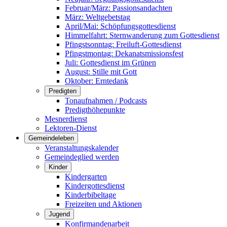
Februar/März: Passionsandachten
März: Weltgebetstag
April/Mai: Schöpfungsgottes­dienst
Himmelfahrt: Sternwanderung zum Gottesdienst
Pfingstsonntag: Freiluft-Gottesdienst
Pfingstmontag: Dekanatsmissionsfest
Juli: Gottesdienst im Grünen
August: Stille mit Gott
Oktober: Erntedank
Predigten
Tonaufnahmen / Podcasts
Predigthöhepunkte
Mesnerdienst
Lektoren-Dienst
Gemeindeleben
Veranstaltungskalender
Gemeindeglied werden
Kinder
Kindergarten
Kindergottesdienst
Kinderbibeltage
Freizeiten und Aktionen
Jugend
Konfirmandenarbeit