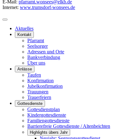
E-Mail:
pfarramt.wonsees@elkb.de
Internet:
www.trumsdorf-wonsees.de
Aktuelles
Kontakt
Pfarramt
Seelsorger
Adressen und Orte
Bankverbindung
Über uns
Anlässe
Taufen
Konfirmation
Jubelkonfirmation
Trauungen
Trauerfeiern
Gottesdienste
Gottesdienstplan
Kindergottesdienste
Familiengottesdienste
Barrierefreie Gottesdienste / Altenbeichten
Highlights übers Jahr
Neujahr: Segnungsgottesdienst