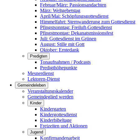
Februar/März: Passionsandachten
März: Weltgebetstag
April/Mai: Schöpfungsgottes­dienst
Himmelfahrt: Sternwanderung zum Gottesdienst
Pfingstsonntag: Freiluft-Gottesdienst
Pfingstmontag: Dekanatsmissionsfest
Juli: Gottesdienst im Grünen
August: Stille mit Gott
Oktober: Erntedank
Predigten
Tonaufnahmen / Podcasts
Predigthöhepunkte
Mesnerdienst
Lektoren-Dienst
Gemeindeleben
Veranstaltungskalender
Gemeindeglied werden
Kinder
Kindergarten
Kindergottesdienst
Kinderbibeltage
Freizeiten und Aktionen
Jugend
Konfirmandenarbeit