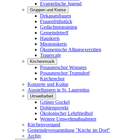
Evangelische Jugend
Gruppen und Kreise
Dekanatsfrauen
Frauenfrühstück
Gedächtnistraining
Gemeindetreff
Hauskreis
Missionskreis
Ökumenische Alltagsexerzitien
Trauercafe
Kirchenmusik
Posaunenchor Wonsees
Posaunenchor Trumsdorf
Kirchenchor
Konzerte und Kultur
Ausstellungen in St. Laurentius
Umweltarbeit
Grüner Gockel
Dohlenprojekt
Ökologischer Lehrfriedhof
Weitere Umweltmaßnahmen
Kirchenvorstand
Gemeindeversammlung "Kirche im Dorf"
Archiv