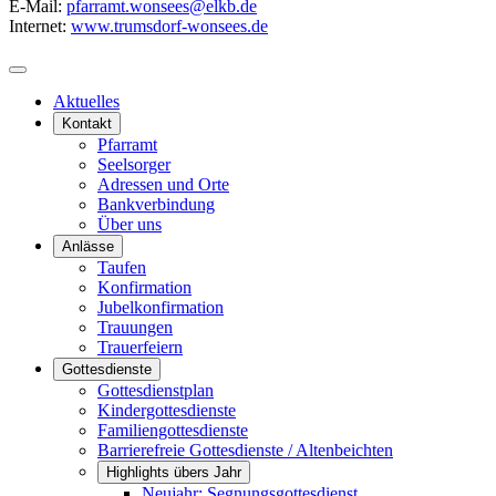
E-Mail:
pfarramt.wonsees@elkb.de
Internet:
www.trumsdorf-wonsees.de
Aktuelles
Kontakt
Pfarramt
Seelsorger
Adressen und Orte
Bankverbindung
Über uns
Anlässe
Taufen
Konfirmation
Jubelkonfirmation
Trauungen
Trauerfeiern
Gottesdienste
Gottesdienstplan
Kindergottesdienste
Familiengottesdienste
Barrierefreie Gottesdienste / Altenbeichten
Highlights übers Jahr
Neujahr: Segnungsgottesdienst