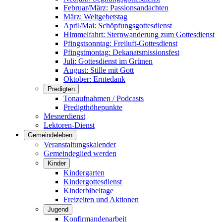
Februar/März: Passionsandachten
März: Weltgebetstag
April/Mai: Schöpfungsgottes­dienst
Himmelfahrt: Sternwanderung zum Gottesdienst
Pfingstsonntag: Freiluft-Gottesdienst
Pfingstmontag: Dekanatsmissionsfest
Juli: Gottesdienst im Grünen
August: Stille mit Gott
Oktober: Erntedank
Predigten
Tonaufnahmen / Podcasts
Predigthöhepunkte
Mesnerdienst
Lektoren-Dienst
Gemeindeleben
Veranstaltungskalender
Gemeindeglied werden
Kinder
Kindergarten
Kindergottesdienst
Kinderbibeltage
Freizeiten und Aktionen
Jugend
Konfirmandenarbeit