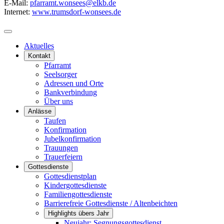
E-Mail:
pfarramt.wonsees@elkb.de
Internet:
www.trumsdorf-wonsees.de
Aktuelles
Kontakt
Pfarramt
Seelsorger
Adressen und Orte
Bankverbindung
Über uns
Anlässe
Taufen
Konfirmation
Jubelkonfirmation
Trauungen
Trauerfeiern
Gottesdienste
Gottesdienstplan
Kindergottesdienste
Familiengottesdienste
Barrierefreie Gottesdienste / Altenbeichten
Highlights übers Jahr
Neujahr: Segnungsgottesdienst