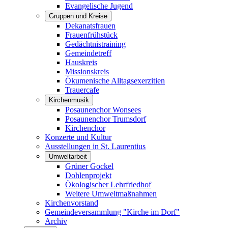
Evangelische Jugend
Gruppen und Kreise
Dekanatsfrauen
Frauenfrühstück
Gedächtnistraining
Gemeindetreff
Hauskreis
Missionskreis
Ökumenische Alltagsexerzitien
Trauercafe
Kirchenmusik
Posaunenchor Wonsees
Posaunenchor Trumsdorf
Kirchenchor
Konzerte und Kultur
Ausstellungen in St. Laurentius
Umweltarbeit
Grüner Gockel
Dohlenprojekt
Ökologischer Lehrfriedhof
Weitere Umweltmaßnahmen
Kirchenvorstand
Gemeindeversammlung "Kirche im Dorf"
Archiv