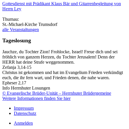
Gottesdienst mit Prädikant Klaus Bär und Gitarrenbegleitung von
Herrn Ley
Thurnau:
St.-Michael-Kirche Trumsdorf
alle Veranstaltungen
Tageslosung
Jauchze, du Tochter Zion! Frohlocke, Israel! Freue dich und sei
fröhlich von ganzem Herzen, du Tochter Jerusalem! Denn der
HERR hat deine Strafe weggenommen.
Zefanja 3,14-15
Christus ist gekommen und hat im Evangelium Frieden verkündigt
euch, die ihr fern wart, und Frieden denen, die nahe waren.
Epheser 2,17
Info Herrnhuter Losungen
© Evangelische Brüder-Unität – Herrnhuter Brüdergemeine
Weitere Informationen finden Sie hier
Impressum
Datenschutz
Anmelden