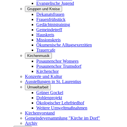
Evangelische Jugend
Gruppen und Kreise
Dekanatsfrauen
Frauenfrühstück
Gedächtnistraining
Gemeindetreff
Hauskreis
Missionskreis
Ökumenische Alltagsexerzitien
Trauercafe
Kirchenmusik
Posaunenchor Wonsees
Posaunenchor Trumsdorf
Kirchenchor
Konzerte und Kultur
Ausstellungen in St. Laurentius
Umweltarbeit
Grüner Gockel
Dohlenprojekt
Ökologischer Lehrfriedhof
Weitere Umweltmaßnahmen
Kirchenvorstand
Gemeindeversammlung "Kirche im Dorf"
Archiv