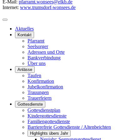
E-Mail:
pfarramt.wonsees@elkb.de
Internet:
www.trumsdorf-wonsees.de
Aktuelles
Kontakt
Pfarramt
Seelsorger
Adressen und Orte
Bankverbindung
Über uns
Anlässe
Taufen
Konfirmation
Jubelkonfirmation
Trauungen
Trauerfeiern
Gottesdienste
Gottesdienstplan
Kindergottesdienste
Familiengottesdienste
Barrierefreie Gottesdienste / Altenbeichten
Highlights übers Jahr
Neujahr: Segnungsgottesdienst