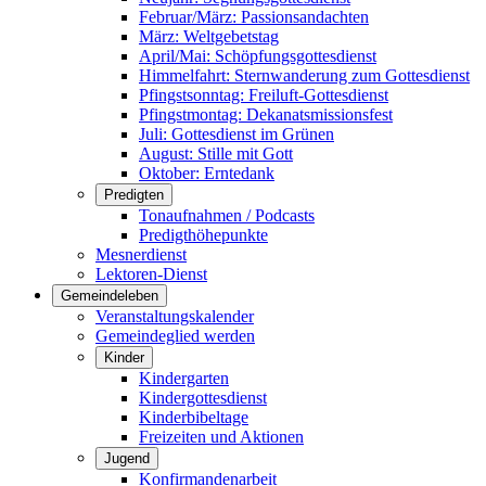
Februar/März: Passionsandachten
März: Weltgebetstag
April/Mai: Schöpfungsgottes­dienst
Himmelfahrt: Sternwanderung zum Gottesdienst
Pfingstsonntag: Freiluft-Gottesdienst
Pfingstmontag: Dekanatsmissionsfest
Juli: Gottesdienst im Grünen
August: Stille mit Gott
Oktober: Erntedank
Predigten
Tonaufnahmen / Podcasts
Predigthöhepunkte
Mesnerdienst
Lektoren-Dienst
Gemeindeleben
Veranstaltungskalender
Gemeindeglied werden
Kinder
Kindergarten
Kindergottesdienst
Kinderbibeltage
Freizeiten und Aktionen
Jugend
Konfirmandenarbeit