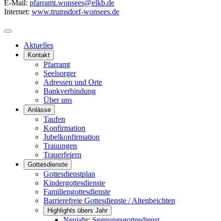
E-Mail:
pfarramt.wonsees@elkb.de
Internet:
www.trumsdorf-wonsees.de
Aktuelles
Kontakt
Pfarramt
Seelsorger
Adressen und Orte
Bankverbindung
Über uns
Anlässe
Taufen
Konfirmation
Jubelkonfirmation
Trauungen
Trauerfeiern
Gottesdienste
Gottesdienstplan
Kindergottesdienste
Familiengottesdienste
Barrierefreie Gottesdienste / Altenbeichten
Highlights übers Jahr
Neujahr: Segnungsgottesdienst