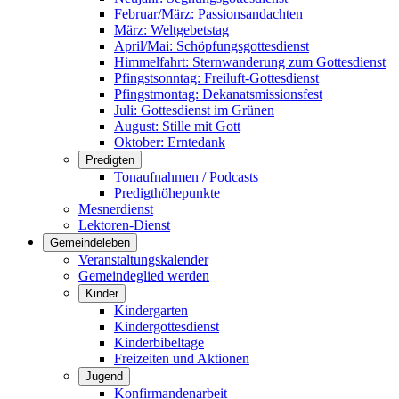
Februar/März: Passionsandachten
März: Weltgebetstag
April/Mai: Schöpfungsgottes­dienst
Himmelfahrt: Sternwanderung zum Gottesdienst
Pfingstsonntag: Freiluft-Gottesdienst
Pfingstmontag: Dekanatsmissionsfest
Juli: Gottesdienst im Grünen
August: Stille mit Gott
Oktober: Erntedank
Predigten
Tonaufnahmen / Podcasts
Predigthöhepunkte
Mesnerdienst
Lektoren-Dienst
Gemeindeleben
Veranstaltungskalender
Gemeindeglied werden
Kinder
Kindergarten
Kindergottesdienst
Kinderbibeltage
Freizeiten und Aktionen
Jugend
Konfirmandenarbeit