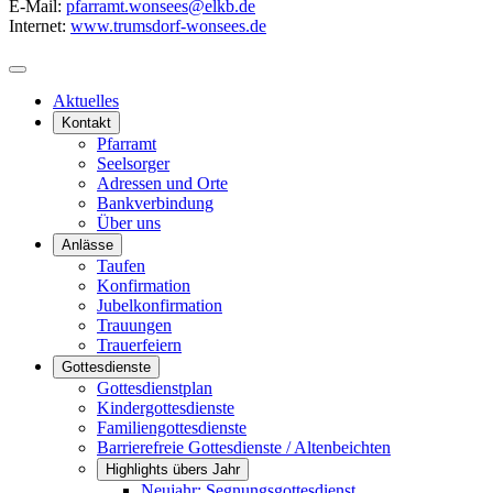
E-Mail:
pfarramt.wonsees@elkb.de
Internet:
www.trumsdorf-wonsees.de
Aktuelles
Kontakt
Pfarramt
Seelsorger
Adressen und Orte
Bankverbindung
Über uns
Anlässe
Taufen
Konfirmation
Jubelkonfirmation
Trauungen
Trauerfeiern
Gottesdienste
Gottesdienstplan
Kindergottesdienste
Familiengottesdienste
Barrierefreie Gottesdienste / Altenbeichten
Highlights übers Jahr
Neujahr: Segnungsgottesdienst