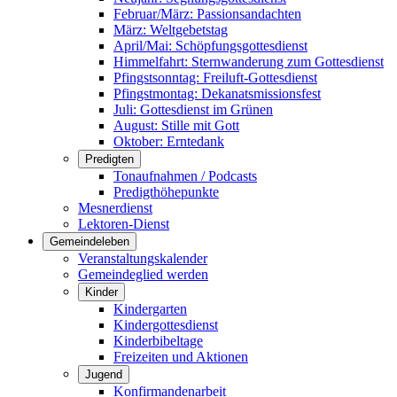
Februar/März: Passionsandachten
März: Weltgebetstag
April/Mai: Schöpfungsgottes­dienst
Himmelfahrt: Sternwanderung zum Gottesdienst
Pfingstsonntag: Freiluft-Gottesdienst
Pfingstmontag: Dekanatsmissionsfest
Juli: Gottesdienst im Grünen
August: Stille mit Gott
Oktober: Erntedank
Predigten
Tonaufnahmen / Podcasts
Predigthöhepunkte
Mesnerdienst
Lektoren-Dienst
Gemeindeleben
Veranstaltungskalender
Gemeindeglied werden
Kinder
Kindergarten
Kindergottesdienst
Kinderbibeltage
Freizeiten und Aktionen
Jugend
Konfirmandenarbeit