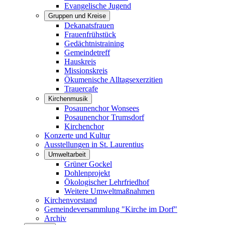
Evangelische Jugend
Gruppen und Kreise
Dekanatsfrauen
Frauenfrühstück
Gedächtnistraining
Gemeindetreff
Hauskreis
Missionskreis
Ökumenische Alltagsexerzitien
Trauercafe
Kirchenmusik
Posaunenchor Wonsees
Posaunenchor Trumsdorf
Kirchenchor
Konzerte und Kultur
Ausstellungen in St. Laurentius
Umweltarbeit
Grüner Gockel
Dohlenprojekt
Ökologischer Lehrfriedhof
Weitere Umweltmaßnahmen
Kirchenvorstand
Gemeindeversammlung "Kirche im Dorf"
Archiv