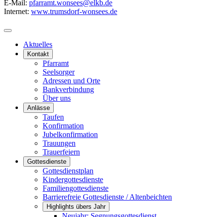
E-Mail:
pfarramt.wonsees@elkb.de
Internet:
www.trumsdorf-wonsees.de
Aktuelles
Kontakt
Pfarramt
Seelsorger
Adressen und Orte
Bankverbindung
Über uns
Anlässe
Taufen
Konfirmation
Jubelkonfirmation
Trauungen
Trauerfeiern
Gottesdienste
Gottesdienstplan
Kindergottesdienste
Familiengottesdienste
Barrierefreie Gottesdienste / Altenbeichten
Highlights übers Jahr
Neujahr: Segnungsgottesdienst