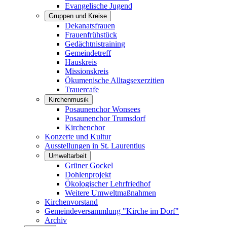
Evangelische Jugend
Gruppen und Kreise
Dekanatsfrauen
Frauenfrühstück
Gedächtnistraining
Gemeindetreff
Hauskreis
Missionskreis
Ökumenische Alltagsexerzitien
Trauercafe
Kirchenmusik
Posaunenchor Wonsees
Posaunenchor Trumsdorf
Kirchenchor
Konzerte und Kultur
Ausstellungen in St. Laurentius
Umweltarbeit
Grüner Gockel
Dohlenprojekt
Ökologischer Lehrfriedhof
Weitere Umweltmaßnahmen
Kirchenvorstand
Gemeindeversammlung "Kirche im Dorf"
Archiv