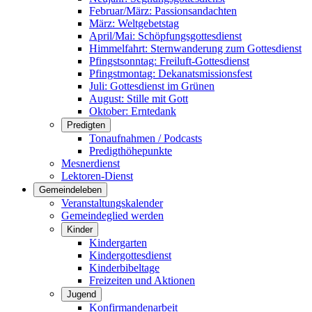
Februar/März: Passionsandachten
März: Weltgebetstag
April/Mai: Schöpfungsgottes­dienst
Himmelfahrt: Sternwanderung zum Gottesdienst
Pfingstsonntag: Freiluft-Gottesdienst
Pfingstmontag: Dekanatsmissionsfest
Juli: Gottesdienst im Grünen
August: Stille mit Gott
Oktober: Erntedank
Predigten
Tonaufnahmen / Podcasts
Predigthöhepunkte
Mesnerdienst
Lektoren-Dienst
Gemeindeleben
Veranstaltungskalender
Gemeindeglied werden
Kinder
Kindergarten
Kindergottesdienst
Kinderbibeltage
Freizeiten und Aktionen
Jugend
Konfirmandenarbeit