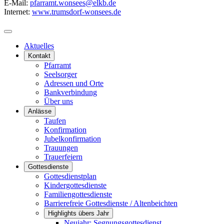
E-Mail:
pfarramt.wonsees@elkb.de
Internet:
www.trumsdorf-wonsees.de
Aktuelles
Kontakt
Pfarramt
Seelsorger
Adressen und Orte
Bankverbindung
Über uns
Anlässe
Taufen
Konfirmation
Jubelkonfirmation
Trauungen
Trauerfeiern
Gottesdienste
Gottesdienstplan
Kindergottesdienste
Familiengottesdienste
Barrierefreie Gottesdienste / Altenbeichten
Highlights übers Jahr
Neujahr: Segnungsgottesdienst