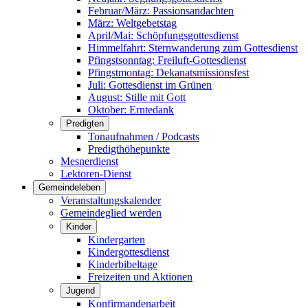
Februar/März: Passionsandachten
März: Weltgebetstag
April/Mai: Schöpfungsgottes­dienst
Himmelfahrt: Sternwanderung zum Gottesdienst
Pfingstsonntag: Freiluft-Gottesdienst
Pfingstmontag: Dekanatsmissionsfest
Juli: Gottesdienst im Grünen
August: Stille mit Gott
Oktober: Erntedank
Predigten
Tonaufnahmen / Podcasts
Predigthöhepunkte
Mesnerdienst
Lektoren-Dienst
Gemeindeleben
Veranstaltungskalender
Gemeindeglied werden
Kinder
Kindergarten
Kindergottesdienst
Kinderbibeltage
Freizeiten und Aktionen
Jugend
Konfirmandenarbeit