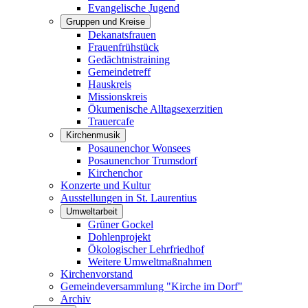
Evangelische Jugend
Gruppen und Kreise
Dekanatsfrauen
Frauenfrühstück
Gedächtnistraining
Gemeindetreff
Hauskreis
Missionskreis
Ökumenische Alltagsexerzitien
Trauercafe
Kirchenmusik
Posaunenchor Wonsees
Posaunenchor Trumsdorf
Kirchenchor
Konzerte und Kultur
Ausstellungen in St. Laurentius
Umweltarbeit
Grüner Gockel
Dohlenprojekt
Ökologischer Lehrfriedhof
Weitere Umweltmaßnahmen
Kirchenvorstand
Gemeindeversammlung "Kirche im Dorf"
Archiv