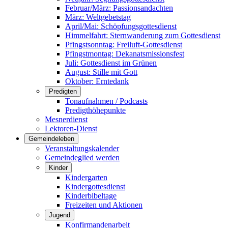
Februar/März: Passionsandachten
März: Weltgebetstag
April/Mai: Schöpfungsgottes­dienst
Himmelfahrt: Sternwanderung zum Gottesdienst
Pfingstsonntag: Freiluft-Gottesdienst
Pfingstmontag: Dekanatsmissionsfest
Juli: Gottesdienst im Grünen
August: Stille mit Gott
Oktober: Erntedank
Predigten
Tonaufnahmen / Podcasts
Predigthöhepunkte
Mesnerdienst
Lektoren-Dienst
Gemeindeleben
Veranstaltungskalender
Gemeindeglied werden
Kinder
Kindergarten
Kindergottesdienst
Kinderbibeltage
Freizeiten und Aktionen
Jugend
Konfirmandenarbeit