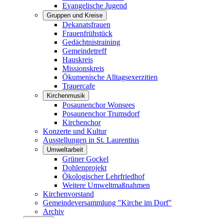
Evangelische Jugend
Gruppen und Kreise
Dekanatsfrauen
Frauenfrühstück
Gedächtnistraining
Gemeindetreff
Hauskreis
Missionskreis
Ökumenische Alltagsexerzitien
Trauercafe
Kirchenmusik
Posaunenchor Wonsees
Posaunenchor Trumsdorf
Kirchenchor
Konzerte und Kultur
Ausstellungen in St. Laurentius
Umweltarbeit
Grüner Gockel
Dohlenprojekt
Ökologischer Lehrfriedhof
Weitere Umweltmaßnahmen
Kirchenvorstand
Gemeindeversammlung "Kirche im Dorf"
Archiv