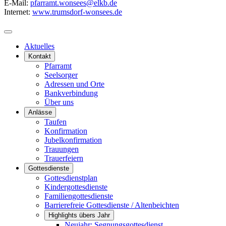
E-Mail:
pfarramt.wonsees@elkb.de
Internet:
www.trumsdorf-wonsees.de
Aktuelles
Kontakt
Pfarramt
Seelsorger
Adressen und Orte
Bankverbindung
Über uns
Anlässe
Taufen
Konfirmation
Jubelkonfirmation
Trauungen
Trauerfeiern
Gottesdienste
Gottesdienstplan
Kindergottesdienste
Familiengottesdienste
Barrierefreie Gottesdienste / Altenbeichten
Highlights übers Jahr
Neujahr: Segnungsgottesdienst