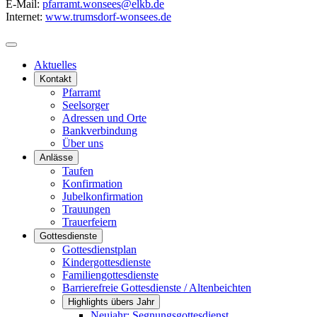
E-Mail:
pfarramt.wonsees@elkb.de
Internet:
www.trumsdorf-wonsees.de
Aktuelles
Kontakt
Pfarramt
Seelsorger
Adressen und Orte
Bankverbindung
Über uns
Anlässe
Taufen
Konfirmation
Jubelkonfirmation
Trauungen
Trauerfeiern
Gottesdienste
Gottesdienstplan
Kindergottesdienste
Familiengottesdienste
Barrierefreie Gottesdienste / Altenbeichten
Highlights übers Jahr
Neujahr: Segnungsgottesdienst