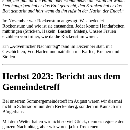
einer, der gibt dir die Hand, oder wohnt neben dir, Wand an Wand.
Den hungrigen hat er das Brot gebracht, den Kranken hat er das
Bett gemacht und hört wenn du ihn rufst in der Nacht, der Engel.“
Im November war Rockenstum angesagt. Was bedeutet
Rockenstum und wie ist sie entstanden. Jeder konnte Handarbeiten
mitbringen (Stricken, Häkeln, Basteln, Malen). Unsere Frauen
erzählten von früher, wie da die Rockenstum waren.
Ein „Adventlicher Nachmittag“ fand im Dezember statt, mit
Geschichten, Vee-Harfen und natürlich mit Kaffee, Kuchen und
Stollen.
Herbst 2023: Bericht aus dem
Gemeindetreff
Bei unserem Sommergemeindetreff im August waren wir diesmal
nicht in Schirradorf auf dem Reckenberg, sondern in Kainach im
Bürgerhaus.
Mit dem Wetter hatten wir nicht so viel Glück, denn es regnete den
ganzen Nachmittag, aber wir waren ja im Trockenen.