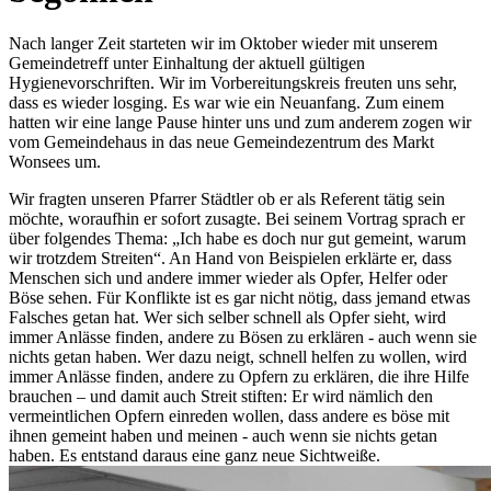
Nach langer Zeit starteten wir im Oktober wieder mit unserem
Gemeindetreff unter Einhaltung der aktuell gültigen
Hygienevorschriften. Wir im Vorbereitungskreis freuten uns sehr,
dass es wieder losging. Es war wie ein Neuanfang. Zum einem
hatten wir eine lange Pause hinter uns und zum anderem zogen wir
vom Gemeindehaus in das neue Gemeindezentrum des Markt
Wonsees um.
Wir fragten unseren Pfarrer Städtler ob er als Referent tätig sein
möchte, woraufhin er sofort zusagte. Bei seinem Vortrag sprach er
über folgendes Thema: „Ich habe es doch nur gut gemeint, warum
wir trotzdem Streiten“. An Hand von Beispielen erklärte er, dass
Menschen sich und andere immer wieder als Opfer, Helfer oder
Böse sehen. Für Konflikte ist es gar nicht nötig, dass jemand etwas
Falsches getan hat. Wer sich selber schnell als Opfer sieht, wird
immer Anlässe finden, andere zu Bösen zu erklären - auch wenn sie
nichts getan haben. Wer dazu neigt, schnell helfen zu wollen, wird
immer Anlässe finden, andere zu Opfern zu erklären, die ihre Hilfe
brauchen – und damit auch Streit stiften: Er wird nämlich den
vermeintlichen Opfern einreden wollen, dass andere es böse mit
ihnen gemeint haben und meinen - auch wenn sie nichts getan
haben. Es entstand daraus eine ganz neue Sichtweiße.