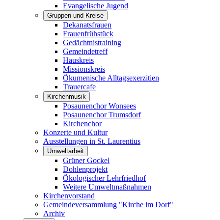
Evangelische Jugend
Gruppen und Kreise
Dekanatsfrauen
Frauenfrühstück
Gedächtnistraining
Gemeindetreff
Hauskreis
Missionskreis
Ökumenische Alltagsexerzitien
Trauercafe
Kirchenmusik
Posaunenchor Wonsees
Posaunenchor Trumsdorf
Kirchenchor
Konzerte und Kultur
Ausstellungen in St. Laurentius
Umweltarbeit
Grüner Gockel
Dohlenprojekt
Ökologischer Lehrfriedhof
Weitere Umweltmaßnahmen
Kirchenvorstand
Gemeindeversammlung "Kirche im Dorf"
Archiv