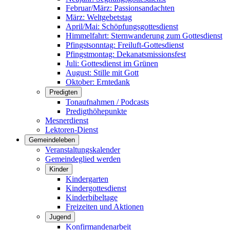
Februar/März: Passionsandachten
März: Weltgebetstag
April/Mai: Schöpfungsgottes­dienst
Himmelfahrt: Sternwanderung zum Gottesdienst
Pfingstsonntag: Freiluft-Gottesdienst
Pfingstmontag: Dekanatsmissionsfest
Juli: Gottesdienst im Grünen
August: Stille mit Gott
Oktober: Erntedank
Predigten
Tonaufnahmen / Podcasts
Predigthöhepunkte
Mesnerdienst
Lektoren-Dienst
Gemeindeleben
Veranstaltungskalender
Gemeindeglied werden
Kinder
Kindergarten
Kindergottesdienst
Kinderbibeltage
Freizeiten und Aktionen
Jugend
Konfirmandenarbeit