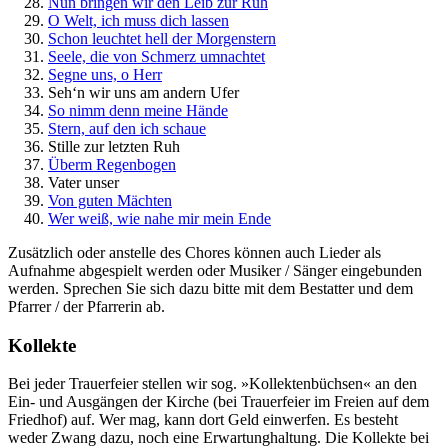
Nun bringen wir den Leib zur Ruh
O Welt, ich muss dich lassen
Schon leuchtet hell der Morgenstern
Seele, die von Schmerz umnachtet
Segne uns, o Herr
Seh‘n wir uns am andern Ufer
So nimm denn meine Hände
Stern, auf den ich schaue
Stille zur letzten Ruh
Überm Regenbogen
Vater unser
Von guten Mächten
Wer weiß, wie nahe mir mein Ende
Zusätzlich oder anstelle des Chores können auch Lieder als
Aufnahme abgespielt werden oder Musiker / Sänger eingebunden
werden. Sprechen Sie sich dazu bitte mit dem Bestatter und dem
Pfarrer / der Pfarrerin ab.
Kollekte
Bei jeder Trauerfeier stellen wir sog. »Kollektenbüchsen« an den
Ein- und Ausgängen der Kirche (bei Trauerfeier im Freien auf dem
Friedhof) auf. Wer mag, kann dort Geld einwerfen. Es besteht
weder Zwang dazu, noch eine Erwartunghaltung. Die Kollekte bei