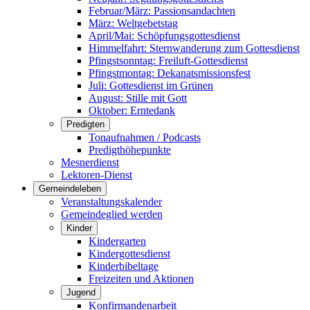
Februar/März: Passionsandachten
März: Weltgebetstag
April/Mai: Schöpfungsgottes­dienst
Himmelfahrt: Sternwanderung zum Gottesdienst
Pfingstsonntag: Freiluft-Gottesdienst
Pfingstmontag: Dekanatsmissionsfest
Juli: Gottesdienst im Grünen
August: Stille mit Gott
Oktober: Erntedank
Predigten
Tonaufnahmen / Podcasts
Predigthöhepunkte
Mesnerdienst
Lektoren-Dienst
Gemeindeleben
Veranstaltungskalender
Gemeindeglied werden
Kinder
Kindergarten
Kindergottesdienst
Kinderbibeltage
Freizeiten und Aktionen
Jugend
Konfirmandenarbeit