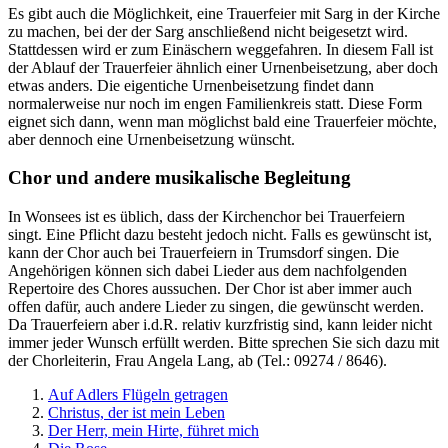
Es gibt auch die Möglichkeit, eine Trauerfeier mit Sarg in der Kirche
zu machen, bei der der Sarg anschließend nicht beigesetzt wird.
Stattdessen wird er zum Einäschern weggefahren. In diesem Fall ist
der Ablauf der Trauerfeier ähnlich einer Urnenbeisetzung, aber doch
etwas anders. Die eigentiche Urnenbeisetzung findet dann
normalerweise nur noch im engen Familienkreis statt. Diese Form
eignet sich dann, wenn man möglichst bald eine Trauerfeier möchte,
aber dennoch eine Urnenbeisetzung wünscht.
Chor und andere musikalische Begleitung
In Wonsees ist es üblich, dass der Kirchenchor bei Trauerfeiern
singt. Eine Pflicht dazu besteht jedoch nicht. Falls es gewünscht ist,
kann der Chor auch bei Trauerfeiern in Trumsdorf singen. Die
Angehörigen können sich dabei Lieder aus dem nachfolgenden
Repertoire des Chores aussuchen. Der Chor ist aber immer auch
offen dafür, auch andere Lieder zu singen, die gewünscht werden.
Da Trauerfeiern aber i.d.R. relativ kurzfristig sind, kann leider nicht
immer jeder Wunsch erfüllt werden. Bitte sprechen Sie sich dazu mit
der Chorleiterin, Frau Angela Lang, ab (Tel.: 09274 / 8646).
Auf Adlers Flügeln getragen
Christus, der ist mein Leben
Der Herr, mein Hirte, führet mich