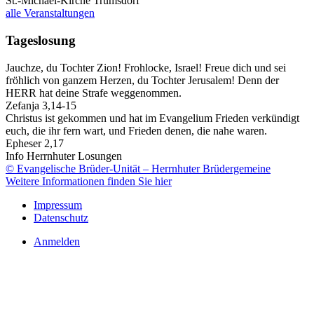
St.-Michael-Kirche Trumsdorf
alle Veranstaltungen
Tageslosung
Jauchze, du Tochter Zion! Frohlocke, Israel! Freue dich und sei
fröhlich von ganzem Herzen, du Tochter Jerusalem! Denn der
HERR hat deine Strafe weggenommen.
Zefanja 3,14-15
Christus ist gekommen und hat im Evangelium Frieden verkündigt
euch, die ihr fern wart, und Frieden denen, die nahe waren.
Epheser 2,17
Info Herrnhuter Losungen
© Evangelische Brüder-Unität – Herrnhuter Brüdergemeine
Weitere Informationen finden Sie hier
Impressum
Datenschutz
Anmelden