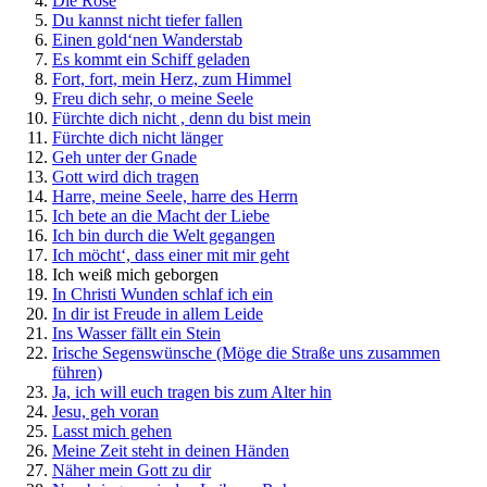
Die Rose
Du kannst nicht tiefer fallen
Einen gold‘nen Wanderstab
Es kommt ein Schiff geladen
Fort, fort, mein Herz, zum Himmel
Freu dich sehr, o meine Seele
Fürchte dich nicht , denn du bist mein
Fürchte dich nicht länger
Geh unter der Gnade
Gott wird dich tragen
Harre, meine Seele, harre des Herrn
Ich bete an die Macht der Liebe
Ich bin durch die Welt gegangen
Ich möcht‘, dass einer mit mir geht
Ich weiß mich geborgen
In Christi Wunden schlaf ich ein
In dir ist Freude in allem Leide
Ins Wasser fällt ein Stein
Irische Segenswünsche (Möge die Straße uns zusammen
führen)
Ja, ich will euch tragen bis zum Alter hin
Jesu, geh voran
Lasst mich gehen
Meine Zeit steht in deinen Händen
Näher mein Gott zu dir