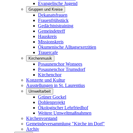
Evangelische Jugend
Gruppen und Kreise
Dekanatsfrauen
Frauenfrühstück
Gedächtnistraining
Gemeindetreff
Hauskreis
Missionskreis
Ökumenische Alltagsexerzitien
Trauercafe
Kirchenmusik
Posaunenchor Wonsees
Posaunenchor Trumsdorf
Kirchenchor
Konzerte und Kultur
Ausstellungen in St. Laurentius
Umweltarbeit
Grüner Gockel
Dohlenprojekt
Ökologischer Lehrfriedhof
Weitere Umweltmaßnahmen
Kirchenvorstand
Gemeindeversammlung "Kirche im Dorf"
Archiv