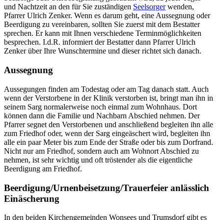
und Nachtzeit an den für Sie zuständigen
Seelsorger
wenden,
Pfarrer Ulrich Zenker. Wenn es darum geht, eine Aussegnung oder
Beerdigung zu vereinbaren, sollten Sie zuerst mit dem Bestatter
sprechen. Er kann mit Ihnen verschiedene Terminmöglichkeiten
besprechen. I.d.R. informiert der Bestatter dann Pfarrer Ulrich
Zenker über Ihre Wunschtermine und dieser richtet sich danach.
Aussegnung
Aussegungen finden am Todestag oder am Tag danach statt. Auch
wenn der Verstorbene in der Klinik verstorben ist, bringt man ihn in
seinem Sarg normalerweise noch einmal zum Wohnhaus. Dort
können dann die Familie und Nachbarn Abschied nehmen. Der
Pfarrer segnet den Verstorbenen und anschließend begleiten ihn alle
zum Friedhof oder, wenn der Sarg eingeäschert wird, begleiten ihn
alle ein paar Meter bis zum Ende der Straße oder bis zum Dorfrand.
Nicht nur am Friedhof, sondern auch am Wohnort Abschied zu
nehmen, ist sehr wichtig und oft tröstender als die eigentliche
Beerdigung am Friedhof.
Beerdigung/Urnenbeisetzung/Trauerfeier anlässlich
Einäscherung
In den beiden Kirchengemeinden Wonsees und Trumsdorf gibt es