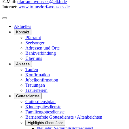
E-Mail:
pfarramt.wonsees@elkb.de
Internet:
www.trumsdorf-wonsees.de
Aktuelles
Kontakt
Pfarramt
Seelsorger
Adressen und Orte
Bankverbindung
Über uns
Anlässe
Taufen
Konfirmation
Jubelkonfirmation
Trauungen
Trauerfeiern
Gottesdienste
Gottesdienstplan
Kindergottesdienste
Familiengottesdienste
Barrierefreie Gottesdienste / Altenbeichten
Highlights übers Jahr
Neujahr: Segnungsgottesdienst