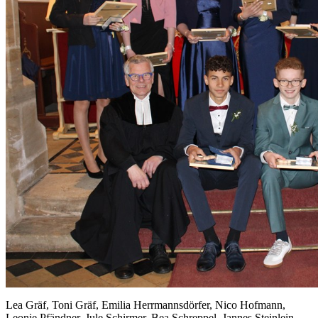
Lea Gräf, Toni Gräf, Emilia Herrmannsdörfer, Nico Hofmann,
Leonie Pfändner, Jule Schirmer, Bea Schreppel, Jannes Steinlein