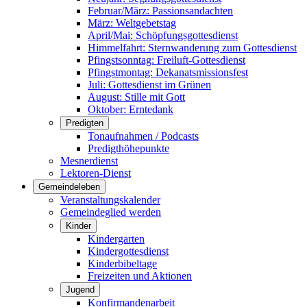
Februar/März: Passionsandachten
März: Weltgebetstag
April/Mai: Schöpfungsgottes­dienst
Himmelfahrt: Sternwanderung zum Gottesdienst
Pfingstsonntag: Freiluft-Gottesdienst
Pfingstmontag: Dekanatsmissionsfest
Juli: Gottesdienst im Grünen
August: Stille mit Gott
Oktober: Erntedank
Predigten
Tonaufnahmen / Podcasts
Predigthöhepunkte
Mesnerdienst
Lektoren-Dienst
Gemeindeleben
Veranstaltungskalender
Gemeindeglied werden
Kinder
Kindergarten
Kindergottesdienst
Kinderbibeltage
Freizeiten und Aktionen
Jugend
Konfirmandenarbeit