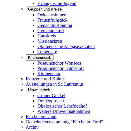
Evangelische Jugend
Gruppen und Kreise
Dekanatsfrauen
Frauenfrühstück
Gedächtnistraining
Gemeindetreff
Hauskreis
Missionskreis
Ökumenische Alltagsexerzitien
Trauercafe
Kirchenmusik
Posaunenchor Wonsees
Posaunenchor Trumsdorf
Kirchenchor
Konzerte und Kultur
Ausstellungen in St. Laurentius
Umweltarbeit
Grüner Gockel
Dohlenprojekt
Ökologischer Lehrfriedhof
Weitere Umweltmaßnahmen
Kirchenvorstand
Gemeindeversammlung "Kirche im Dorf"
Archiv