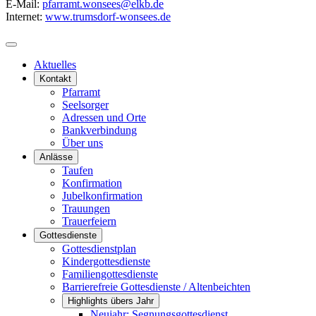
E-Mail:
pfarramt.wonsees@elkb.de
Internet:
www.trumsdorf-wonsees.de
Aktuelles
Kontakt
Pfarramt
Seelsorger
Adressen und Orte
Bankverbindung
Über uns
Anlässe
Taufen
Konfirmation
Jubelkonfirmation
Trauungen
Trauerfeiern
Gottesdienste
Gottesdienstplan
Kindergottesdienste
Familiengottesdienste
Barrierefreie Gottesdienste / Altenbeichten
Highlights übers Jahr
Neujahr: Segnungsgottesdienst