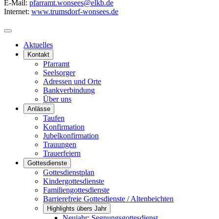
E-Mail:
pfarramt.wonsees@elkb.de
Internet:
www.trumsdorf-wonsees.de
Aktuelles
Kontakt
Pfarramt
Seelsorger
Adressen und Orte
Bankverbindung
Über uns
Anlässe
Taufen
Konfirmation
Jubelkonfirmation
Trauungen
Trauerfeiern
Gottesdienste
Gottesdienstplan
Kindergottesdienste
Familiengottesdienste
Barrierefreie Gottesdienste / Altenbeichten
Highlights übers Jahr
Neujahr: Segnungsgottesdienst