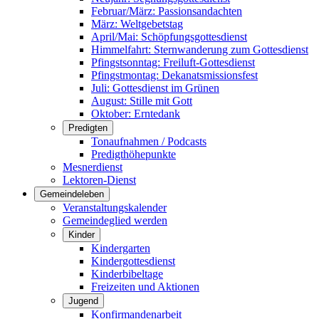
Februar/März: Passionsandachten
März: Weltgebetstag
April/Mai: Schöpfungsgottes­dienst
Himmelfahrt: Sternwanderung zum Gottesdienst
Pfingstsonntag: Freiluft-Gottesdienst
Pfingstmontag: Dekanatsmissionsfest
Juli: Gottesdienst im Grünen
August: Stille mit Gott
Oktober: Erntedank
Predigten
Tonaufnahmen / Podcasts
Predigthöhepunkte
Mesnerdienst
Lektoren-Dienst
Gemeindeleben
Veranstaltungskalender
Gemeindeglied werden
Kinder
Kindergarten
Kindergottesdienst
Kinderbibeltage
Freizeiten und Aktionen
Jugend
Konfirmandenarbeit