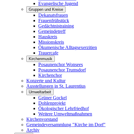
Evangelische Jugend
Gruppen und Kreise
Dekanatsfrauen
Frauenfrühstück
Gedächtnistraining
Gemeindetreff
Hauskreis
Missionskreis
Ökumenische Alltagsexerzitien
Trauercafe
Kirchenmusik
Posaunenchor Wonsees
Posaunenchor Trumsdorf
Kirchenchor
Konzerte und Kultur
Ausstellungen in St. Laurentius
Umweltarbeit
Grüner Gockel
Dohlenprojekt
Ökologischer Lehrfriedhof
Weitere Umweltmaßnahmen
Kirchenvorstand
Gemeindeversammlung "Kirche im Dorf"
Archiv