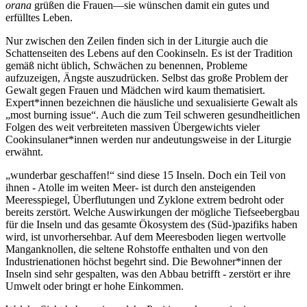
orana
grüßen die Frauen—sie wünschen damit ein gutes und
erfülltes Leben.
Nur zwischen den Zeilen finden sich in der Liturgie auch die
Schattenseiten des Lebens auf den Cookinseln. Es ist der Tradition
gemäß nicht üblich, Schwächen zu benennen, Probleme
aufzuzeigen, Ängste auszudrücken. Selbst das große Problem der
Gewalt gegen Frauen und Mädchen wird kaum thematisiert.
Expert*innen bezeichnen die häusliche und sexualisierte Gewalt als
„most burning issue“. Auch die zum Teil schweren gesundheitlichen
Folgen des weit verbreiteten massiven Übergewichts vieler
Cookinsulaner*innen werden nur andeutungsweise in der Liturgie
erwähnt.
„wunderbar geschaffen!“ sind diese 15 Inseln. Doch ein Teil von
ihnen - Atolle im weiten Meer- ist durch den ansteigenden
Meeresspiegel, Überflutungen und Zyklone extrem bedroht oder
bereits zerstört. Welche Auswirkungen der mögliche Tiefseebergbau
für die Inseln und das gesamte Ökosystem des (Süd-)pazifiks haben
wird, ist unvorhersehbar. Auf dem Meeresboden liegen wertvolle
Manganknollen, die seltene Rohstoffe enthalten und von den
Industrienationen höchst begehrt sind. Die Bewohner*innen der
Inseln sind sehr gespalten, was den Abbau betrifft - zerstört er ihre
Umwelt oder bringt er hohe Einkommen.