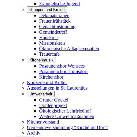
Evangelische Jugend
Gruppen und Kreise
Dekanatsfrauen
Frauenfrühstück
Gedächtnistraining
Gemeindetreff
Hauskreis
Missionskreis
Ökumenische Alltagsexerzitien
Trauercafe
Kirchenmusik
Posaunenchor Wonsees
Posaunenchor Trumsdorf
Kirchenchor
Konzerte und Kultur
Ausstellungen in St. Laurentius
Umweltarbeit
Grüner Gockel
Dohlenprojekt
Ökologischer Lehrfriedhof
Weitere Umweltmaßnahmen
Kirchenvorstand
Gemeindeversammlung "Kirche im Dorf"
Archiv