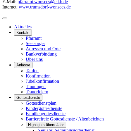
E-Mail:
pfarramt.wonsees@elkb.de
Internet:
www.trumsdorf-wonsees.de
Aktuelles
Kontakt
Pfarramt
Seelsorger
Adressen und Orte
Bankverbindung
Über uns
Anlässe
Taufen
Konfirmation
Jubelkonfirmation
Trauungen
Trauerfeiern
Gottesdienste
Gottesdienstplan
Kindergottesdienste
Familiengottesdienste
Barrierefreie Gottesdienste / Altenbeichten
Highlights übers Jahr
Neujahr: Segnungsgottesdienst