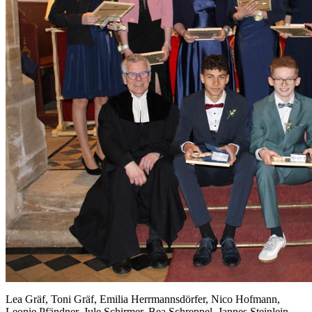
Lea Gräf, Toni Gräf, Emilia Herrmannsdörfer, Nico Hofmann,
Leonie Pfändner, Jule Schirmer, Bea Schreppel, Jannes Steinlein