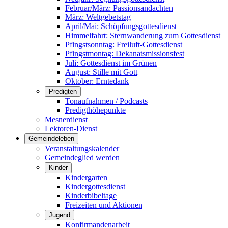
Februar/März: Passionsandachten
März: Weltgebetstag
April/Mai: Schöpfungsgottes­dienst
Himmelfahrt: Sternwanderung zum Gottesdienst
Pfingstsonntag: Freiluft-Gottesdienst
Pfingstmontag: Dekanatsmissionsfest
Juli: Gottesdienst im Grünen
August: Stille mit Gott
Oktober: Erntedank
Predigten
Tonaufnahmen / Podcasts
Predigthöhepunkte
Mesnerdienst
Lektoren-Dienst
Gemeindeleben
Veranstaltungskalender
Gemeindeglied werden
Kinder
Kindergarten
Kindergottesdienst
Kinderbibeltage
Freizeiten und Aktionen
Jugend
Konfirmandenarbeit